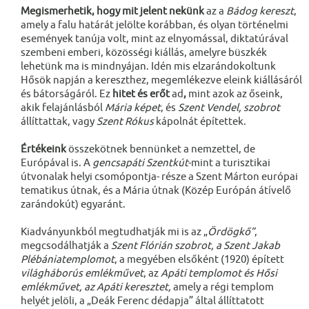
Megismerhetik, hogy mit jelent nekünk
az a
Bádog kereszt
,
amely a falu határát jelölte korábban, és olyan történelmi
események tanúja volt, mint az elnyomással, diktatúrával
szembeni emberi, közösségi kiállás, amelyre büszkék
lehetünk ma is mindnyájan. Idén mis elzarándokoltunk
Hősök napján a kereszthez, megemlékezve eleink kiállásáról
és bátorságáról. Ez
hitet és erőt
ad
,
mint azok az őseink,
akik felajánlásból
Mária képet
, és
Szent Vendel, szobrot
állíttattak, vagy
Szent Rókus
kápolnát építettek.
Értékeink
összekötnek bennünket a nemzettel, de
Európával is. A
gencsapáti Szentkút
-mint a turisztikai
útvonalak helyi csomópontja- része a Szent Márton európai
tematikus útnak, és a Mária útnak (Közép Európán átívelő
zarándokút) egyaránt.
Kiadványunkból megtudhatják mi is az „
Ördögkő”
,
megcsodálhatják a
Szent Flórián szobrot, a Szent Jakab
Plébániatemplomot
, a megyében elsőként (1920) épített
világháborús emlékművet
, az
Apáti templomot és Hősi
emlékművet, az Apáti keresztet,
amely a régi templom
helyét jelöli, a „Deák Ferenc dédapja” által állíttatott