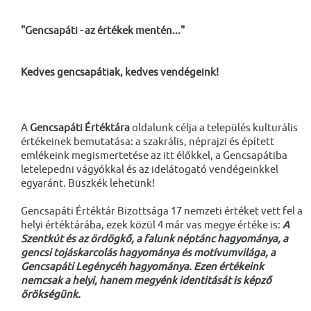
"Gencsapáti - az értékek mentén..."
Kedves gencsapátiak, kedves vendégeink!
A
Gencsapáti Értéktára
oldalunk célja a település kulturális
értékeinek bemutatása: a szakrális, néprajzi és épített
emlékeink megismertetése az itt élőkkel, a Gencsapátiba
letelepedni vágyókkal és az idelátogató vendégeinkkel
egyaránt. Büszkék lehetünk!
Gencsapáti Értéktár Bizottsága 17 nemzeti értéket vett fel a
helyi értéktárába, ezek közül 4 már vas megye értéke is:
A
Szentkút és az ördögkő, a falunk néptánc hagyománya, a
gencsi tojáskarcolás hagyománya és motívumvilága, a
Gencsapáti Legénycéh hagyománya. Ezen értékeink
nemcsak a helyi, hanem megyénk identitását is képző
örökségünk.