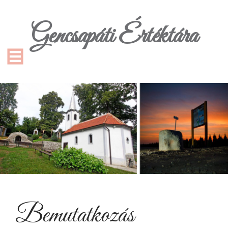
Gencsapáti Értéktára
Bemutatkozás