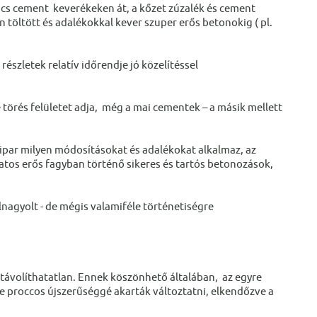
vics cement keverékeken át, a kőzet zúzalék és cement
töltött és adalékokkal kever szuper erős betonokig ( pl.
részletek relatív időrendje jó közelítéssel
 törés felületet adja, még a mai cementek – a másik mellett
ripar milyen módosításokat és adalékokat alkalmaz, az
matos erős fagyban történő sikeres és tartós betonozások,
elnagyolt - de mégis valamiféle történetiségre
ltávolíthatatlan. Ennek köszönhető általában, az egyre
le proccos újszerűséggé akarták változtatni, elkendőzve a