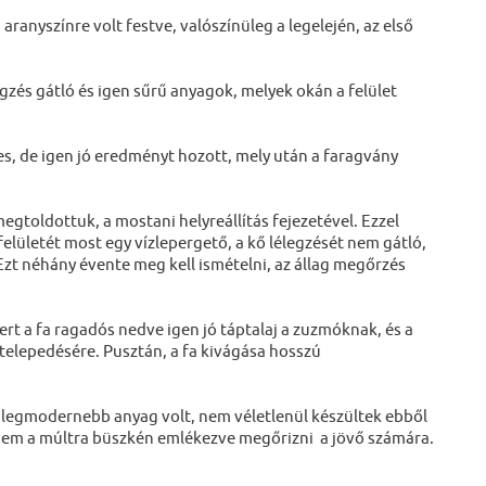
ranyszínre volt festve, valószínüleg a legelején, az első
zés gátló és igen sűrű anyagok, melyek okán a felület
es, de igen jó eredményt hozott, mely után a faragvány
egtoldottuk, a mostani helyreállítás fejezetével. Ezzel
ületét most egy vízlepergető, a kő lélegzését nem gátló,
Ezt néhány évente meg kell ismételni, az állag megőrzés
t a fa ragadós nedve igen jó táptalaj a zuzmóknak, és a
telepedésére. Pusztán, a fa kivágása hosszú
 legmodernebb anyag volt, nem véletlenül készültek ebből
hanem a múltra büszkén emlékezve megőrizni a jövő számára.