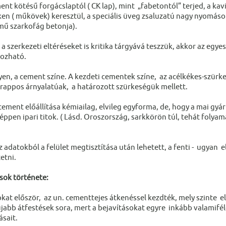
ent kötésű forgácslaptól ( CK lap), mint „fabetontól” terjed, a ka
en ( műkövek) keresztül, a speciális üveg zsaluzatú nagy nyomáson 
mű szarkofág betonja).
a szerkezeti eltéréseket is kritika tárgyává teszzük, akkor az egyes 
ozható.
lyen, a cement színe. A kezdeti cementek színe, az acélkékes-szürke
drappos árnyalatúak, a határozott szürkeségük mellett.
ement előállítása kémiailag, elvileg egyforma, de, hogy a mai gyá
éppen ipari titok. ( Lásd. Oroszország, sarkkörön túl, tehát folya
 adatokból a felület megtisztítása után lehetett, a fenti - ugyan 
etni.
ások története:
okat először, az un. cementtejes átkenéssel kezdték, mely szinte e
újabb átfestések sora, mert a bejavításokat egyre inkább valamifé
ásait.