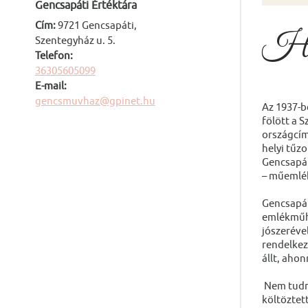
Gencsapáti Értéktára
Cím:
9721 Gencsapáti,
Hős
Szentegyház u. 5.
Telefon:
36305605099
E-mail:
gencsmuvhaz@gpinet.hu
Az 1937-b
fölött a 
országcím
helyi tűzo
Gencsapát
– műemlé
Gencsapát
emlékműhö
jószerével
rendelkez
állt, aho
Nem tudni
költöztett