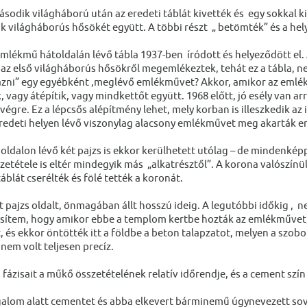
odik világháború után az eredeti táblát kivették és egy sokkal kis
k világháborús hősökét együtt. A többi részt „ betömték” és a he
lékmű hátoldalán lévő tábla 1937-ben íródott és helyeződött el. A
 az első világháborús hősökről megemlékeztek, tehát ez a tábla, ne
lázni” egy egyébként ,meglévő emlékművet? Akkor, amikor az emlékm
k, vagy átépítik, vagy mindkettőt együtt. 1968 előtt, jó esély van
végre. Ez a lépcsős alépítmény lehet, mely korban is illeszkedik az 
redeti helyen lévő viszonylag alacsony emlékművet meg akarták e
 oldalon lévő két pajzs is ekkor kerülhetett utólag – de mindenkép
zetétele is eltér mindegyik más „alkatrésztől”. A korona valószínü
áblát cserélték és fölé tették a koronát.
 pajzs oldalt, önmagában állt hosszú ideig. A legutóbbi időkig , ne
sítem, hogy amikor ebbe a templom kertbe hozták az emlékművet, m
t, és ekkor öntötték itt a földbe a beton talapzatot, melyen a szob
nem volt teljesen precíz.
 fázisait a műkő összetételének relatív időrendje, és a cement szín
alom alatt cementet és abba elkevert bárminemű úgynevezett so