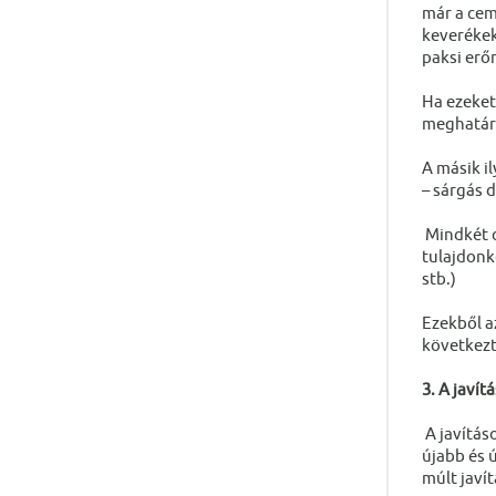
már a cem
keverékek
paksi erő
Ha ezeket 
meghatár
A másik i
– sárgás 
Mindkét c
tulajdonk
stb.)
Ezekből az
következt
3. A javít
A javítás
újabb és 
múlt javít