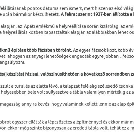
felállításának pontos dátuma sem ismert, mert hiszen az első vilá
e után bármikor készülhetett.
A felirat szerint 1937-ben állította
alapján, az Apáti emlékmű a helyreállítása során kizárólag, az eml
a helyreállítás közben tapasztaltak alapján az alábbiakban lehet ös
ékmű építése több fázisban történt.
Az egyes fázisok közt, több é
t, ahogyan az anyagi lehetőségek engedték egyre jobban „ felcico
angsúlyozni.
és( készítés) fázisai, valószínüsíthetően a következő sorrendben za
zült a turul és az alatta lévő, a talapzat felé alig szélesedő csonka 
, helyesebben bele volt süllyesztve a tábla valamilyen mértékig az
magasság annyira kevés, hogy valaminek kellett lennie az alap épít
brot egyszer ellátták a lépcsőzetes alépítménnyel és ekkor már 
n ekkor még szinte bizonyosan az eredeti tábla volt, tehát ez a má