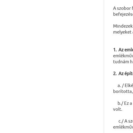
A szobor 
befejezés
Mindezek 
melyeket 
1. Az eml
emlékműve
tudnám h
2. Az épít
a. / Elkés
borította
b./ Ez a 
volt.
c./ A szo
emlékművö