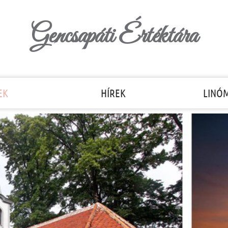
Gencsapáti Értéktára
EK
HÍREK
LINÓ