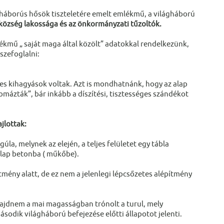
gháborús hősök tiszteletére emelt emlékmű, a világháború
 a község lakossága és az önkormányzati tűzoltók.
ékmű „ saját maga által közölt” adatokkal rendelkezünk,
szefoglalni:
ves kihagyások voltak. Azt is mondhatnánk, hogy az alap
mázták”, bár inkább a díszítési, tisztességes szándékot
jlottak:
gúla, melynek az elején, a teljes felületet egy tábla
 alap betonba ( műkőbe).
mény alatt, de ez nem a jelenlegi lépcsőzetes alépítmény
majdnem a mai magasságban trónolt a turul, mely
sodik világháború befejezése előtti állapotot jelenti.