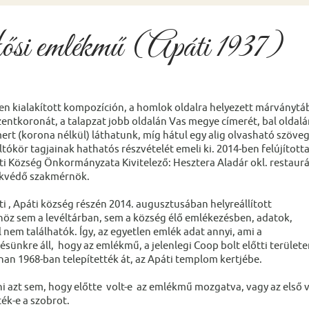
i emlékmű (Apáti 1937)
en kialakított kompozíción, a homlok oldalra helyezett márványtá
Szentkoronát, a talapzat jobb oldalán Vas megye címerét, bal oldalá
ert (korona nélkül) láthatunk, míg hátul egy alig olvasható szöveg
ltókör tagjainak hathatós részvételét emeli ki. 2014-ben felújított
i Község Önkormányzata Kivitelező: Hesztera Aladár okl. restaur
kvédő szakmérnök.
i , Apáti község részén 2014. augusztusában helyreállított
z sem a levéltárban, sem a község élő emlékezésben, adatok,
 nem találhatók. Így, az egyetlen emlék adat annyi, ami a
ésünkre áll, hogy az emlékmű, a jelenlegi Coop bolt előtti területe
nnan 1968-ban telepítették át, az Apáti templom kertjébe.
 azt sem, hogy előtte volt-e az emlékmű mozgatva, vagy az első vil
ék-e a szobrot.