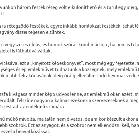
nkön három festék réteg volt elkülöníthető és a turul egy ideig, a
tt.
ra rétegződő festékek, egyre inkább homlokzat festékek, tehát lég
agvány díszei teljesen eltűntek.
ri vegyszeres oldás, és homok szórás kombinációja , ha nem is telj
letei is láthatóvá váltak,
vításával ezt a „kinyitott képeskönyvet”, most még egy fejezettel m
gységes és ép emlékművet tudhatunk a községnek, mely emlékmű fel
ók újabb felrakódásának ideig-óráig ellenállni tudó bevonat védi. 
rsfa kivágása mindenképp üdvös lenne, az emlékmű okán azért, mer
 erodált felszíne nagyon alkalmas ezeknek a szervezeteknek a meg
rzést ad az emlékmű számára.
ű műkő mivolta, ma talán nem divatos, de amikor készült akkor a
sebb szobrok. Ezt az anyagot, és a szobrot nem elkendőzni kell, 
 ezzel a beavatkozással.