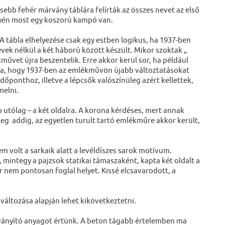
ebb fehér márvány táblára felírták az összes nevet az első
lyén most egy koszorú kampó van.
 tábla elhelyezése csak egy estben logikus, ha 1937-ben
vek nélkül a két háború között készült. Mikor szoktak „
űvet újra beszentelik. Erre akkor kerül sor, ha például
 arra, hogy 1937-ben az emlékművön újabb változtatásokat
időponthoz, illetve a lépcsők valószínüleg azért kellettek,
melni.
p utólag – a két oldalra. A korona kérdéses, mert annak
leg addig, az egyetlen turult tartó emlékműre akkor került,
m volt a sarkaik alatt a levéldíszes sarok motívum.
integy a pajzsok statikai támaszaként, kapta két oldalt a
or nem pontosan foglal helyet. Kissé elcsavarodott, a
 változása alapján lehet kikövetkeztetni.
ványító anyagot értünk. A beton tágabb értelemben ma