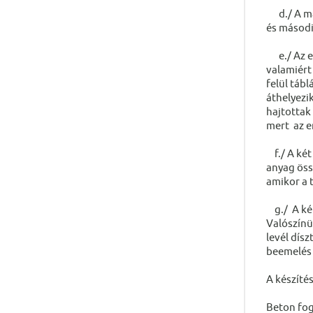
d./ A más
és másodi
e./ Az em
valamiért
felül táb
áthelyezi
hajtottak 
mert az e
f./ A két
anyag öss
amikor a t
g./ A két
Valószínü
levél dísz
beemelés 
A készítés
Beton fog