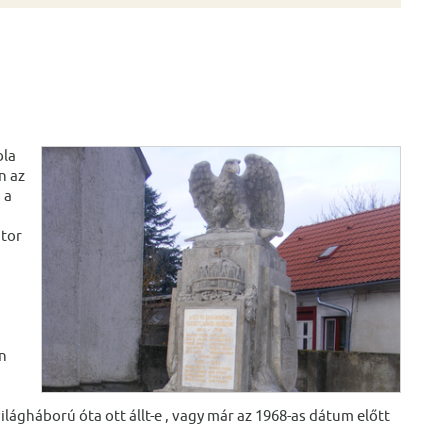
bla
n az
 a
a
átor
n
ágháború óta ott állt-e , vagy már az 1968-as dátum előtt