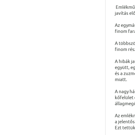
Emlékművü
javítás elő
Az egymás
finom far
A többszö
finom rész
A hibák ja
együtt, e
és a zuzm
miatt.
A nagy há
kőfelület
állagmegő
Az emlékm
a jelentő
Ezt tettük