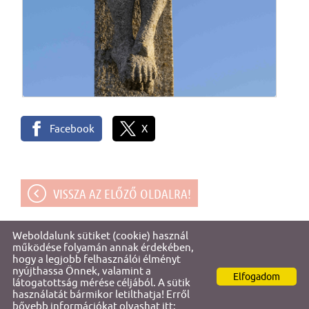
Facebook
X
VISSZA AZ ELŐZŐ OLDALRA!
Weboldalunk sütiket (cookie) használ
© 2026 - Gencsapáti Értéktára
működése folyamán annak érdekében,
hogy a legjobb felhasználói élményt
nyújthassa Önnek, valamint a
Oldal információk
l
Adatkezelési tájékoztató
l
Impresszum
Elfogadom
látogatottság mérése céljából. A sütik
használatát bármikor letilthatja! Erről
bővebb információkat olvashat itt: