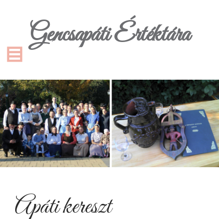
Gencsapáti Értéktára
Apáti kereszt