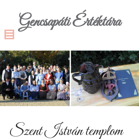
Gencsapáti Értéktára
Szent István templom