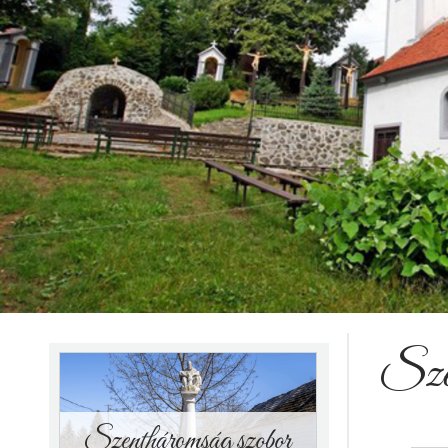
Apponyi kastély
Szen
Szentháromság szobor