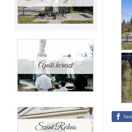
Apáti kereszt
Fac
Szent Rókus