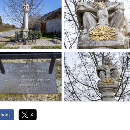
ebook
X