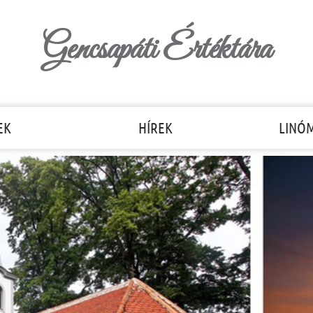
Gencsapáti Értéktára
EK
HÍREK
LINÓ