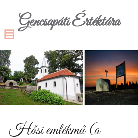
Gencsapáti Értéktára
Hősi emlékmű (a