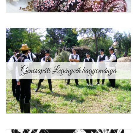
Gencsapáti Legénycéh hagyománya