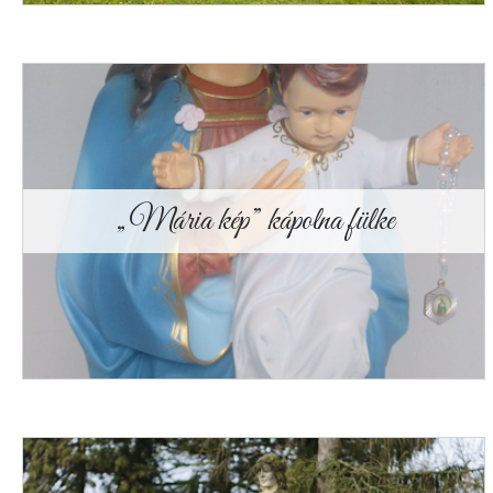
„Mária kép” kápolna fülke