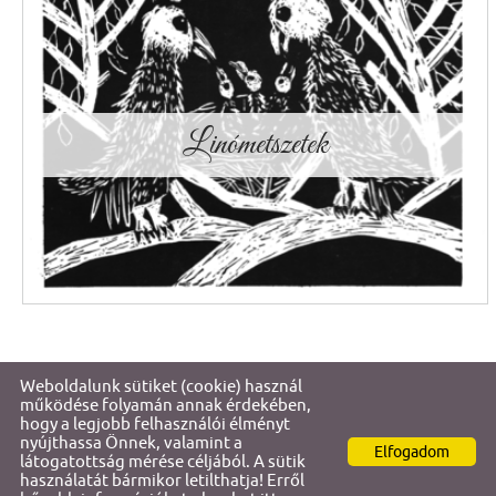
Linómetszetek
Weboldalunk sütiket (cookie) használ
© 2026 - Gencsapáti Értéktára
működése folyamán annak érdekében,
hogy a legjobb felhasználói élményt
nyújthassa Önnek, valamint a
Elfogadom
Oldal információk
l
Adatkezelési tájékoztató
l
Impresszum
látogatottság mérése céljából. A sütik
használatát bármikor letilthatja! Erről