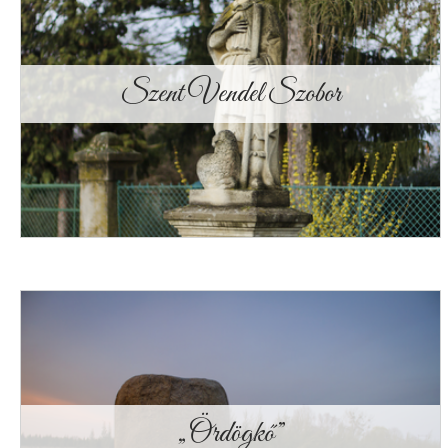
Szent Vendel Szobor
„Ördögkő”