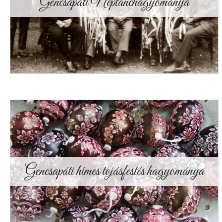
Gencsapáti Néptánchagyománya
Gencsapáti hímes tojásfestés hagyománya