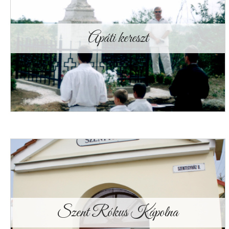
Apáti kereszt
Szent Rókus Kápolna