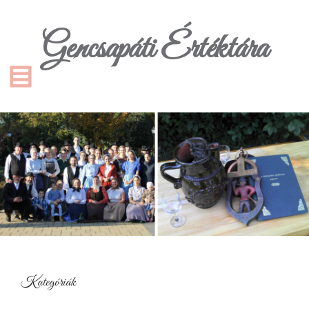
Gencsapáti Értéktára
Kategóriák