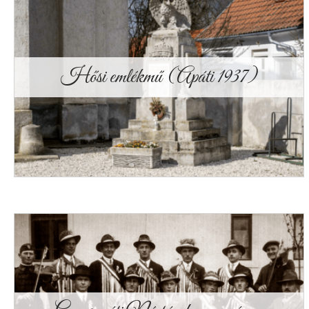
Hősi emlékmű (Apáti 1937)