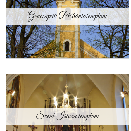
Gencsapáti Plébániatemplom
Szent István templom