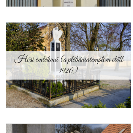
Hősi emlékmű (a plébániatemplom előtt
1920)