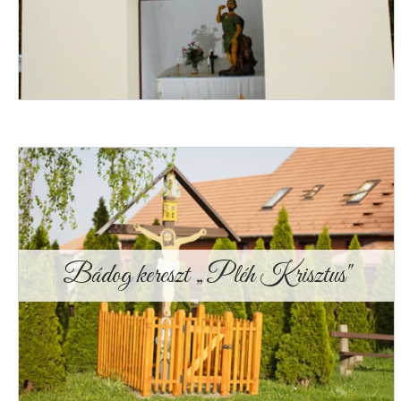
Bádog kereszt „Pléh Krisztus"