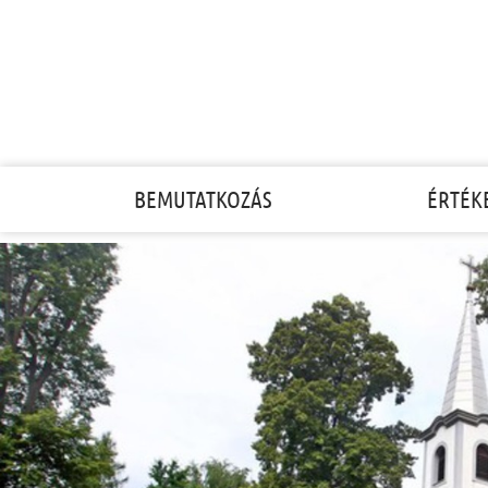
VI.Vincze Ferenc
szólótáncverseny
BEMUTATKOZÁS
ÉRTÉK
2020.01.30.
2021. szeptember 17-én pénteken a
Gencsapáti Művelődési Ház és
Községi Iskolai Könyvtár ad helyet
…
RÉSZLETEK