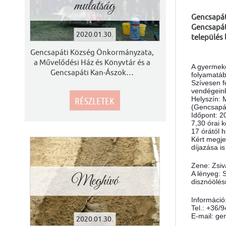
mulatság
Gencsapát
Gencsapáti
2020.01.30.
település
Gencsapáti Község Önkormányzata,
a Művelődési Ház és Könyvtár és a
A gyermeke
Gencsapáti Kan-Ászok
…
folyamatáb
Szívesen f
vendégein
Helyszín: 
RÉSZLETEK
(Gencsapát
Időpont: 2
7,30 órai k
17 órától 
Kért megje
díjazása i
Zene: Zsi
A lényeg: 
Meghívó
disznóölés
Információ
Tel.: +36/
E-mail: g
2020.01.30.