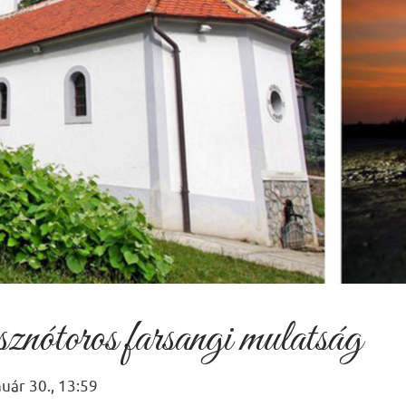
nótoros farsangi mulatság
uár 30., 13:59