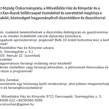
i Község Önkormányzata, a Művelődési Ház és Könyvtár és a
 Kan-Ászok böllércsapat tisztelettel és szeretettel meghívja a
 lakóit, közösségeit hagyományőrző disznóölésre és disznótorra!
k, családok betekinthetnek a disznóölés-feldolgozás és gasztronómia 
a és minden érdeklődőt várunk díjmentes kóstolásra.
ogadunk aprósüteményt, pogácsát! Büfé 10 órától biztosítva lesz a ked
knek!
Művelődési Ház és Könyvtár udvara
i, Szentegyház u. 5.) 
020. február 22. (szombat) 
ezdettel 
hagyományos farsangi mulatság veszi kezdetét!
lenés viseletben vagy farsangi jelmezben, a jelmezesek felvonulása és 
s része a programnak!
vány Zenekar
Szeretnénk egy közösség építő rendezvényt, ahol jobban megismerhetj
re és farsangbúcsúztatásra!
: Művelődési Ház és Könyvtár 9721 Gencsapáti, Szentegyház u. 5.
94/508-522,+36/30/560-5099 
encsmuvhaz@gpinet.hu