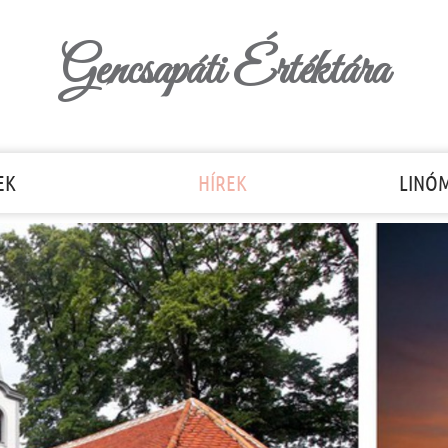
Gencsapáti Értéktára
EK
HÍREK
LINÓ