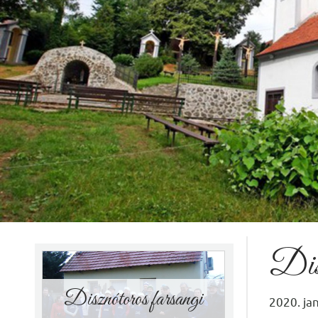
Húsvéti hímes
tojáskészítő verseny
(digitális pályázat)
2020.01.30.
Virtuális Húsvéti hímes tojás készítő
versenyt hirdetünk minden
korosztály számára! Készítsd el Te is
húsvéti
…
RÉSZLETEK
Disz
Disznótoros farsangi
2020. jan