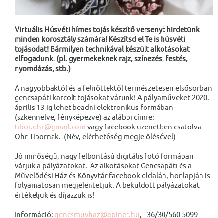
Virtuális Húsvéti hímes tojás készítő versenyt hirdetünk
minden korosztály számára! Készítsd el Te is húsvéti
tojásodat! Bármilyen technikával készült alkotásokat
elfogadunk. (pl. gyermekeknek rajz, színezés, festés,
nyomdázás, stb.)
A nagyobbaktól és a felnőttektől természetesen elsősorban
gencsapáti karcolt tojásokat várunk! A pályaműveket 2020.
április 13-ig lehet beadni elektronikus formában
(szkennelve, fényképezve) az alábbi címre:
tibor.ohr@gmail.com
vagy facebook üzenetben csatolva
Ohr Tibornak. (Név, elérhetőség megjelölésével)
Jó minőségű, nagy felbontású digitális fotó formában
várjuk a pályázatokat. Az alkotásokat Gencsapáti és a
Művelődési Ház és Könyvtár facebook oldalán, honlapján is
folyamatosan megjelentetjük. A beküldött pályázatokat
értékeljük és díjazzuk is!
Információ:
gencsmuvhaz@gpinet.hu
, +36/30/560-5099