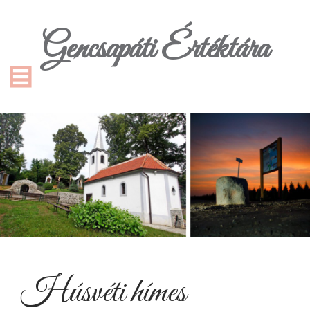
Gencsapáti Értéktára
Húsvéti hímes