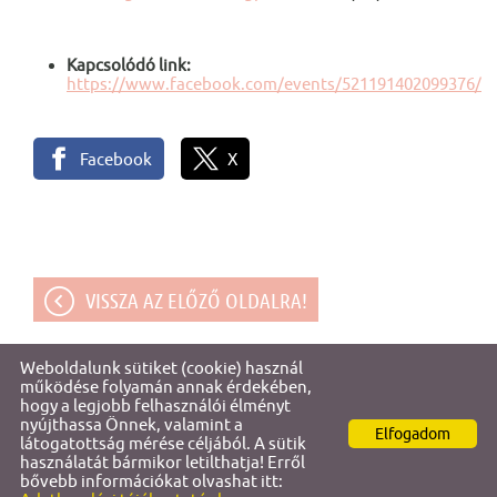
Kapcsolódó link:
https://www.facebook.com/events/521191402099376/
Facebook
X
VISSZA AZ ELŐZŐ OLDALRA!
Weboldalunk sütiket (cookie) használ
© 2026 - Gencsapáti Értéktára
működése folyamán annak érdekében,
hogy a legjobb felhasználói élményt
nyújthassa Önnek, valamint a
Elfogadom
Oldal információk
l
Adatkezelési tájékoztató
l
Impresszum
látogatottság mérése céljából. A sütik
használatát bármikor letilthatja! Erről
bővebb információkat olvashat itt: