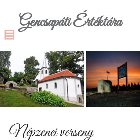
Gencsapáti Értéktára
Népzenei verseny