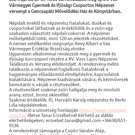
Vármegyei Gyermek és Ifjúsági Csoportos Népzenei
versenyt a Gencsapáti Művelődési Ház és Könyvtárban.
Népdalt éneklő és népzenész fiatalokat, duókat és
csoportokat láthatnak az érdeklődők és a zsűri egy
szabadon választott népdalcsokorral. A népzenei
műhelyekből több, mint 120-an jelezték részvételüket.
A nemes vetélkedést megnyitja: Kevy Albert a Vas
Vármegyei Értéktár Bizottság elnöke
Ugyanezen alkalommal rendezzük meg a gyermek és
ifjúsági korcsoport részére a XV. Vass Lajos Népzenei
Találkozó és Verseny elődöntőjét. A rendezvény méltó
találkozás a népzenével foglalkozó fiataloknak a
hagyományos előadásmód elmélyítésére, kapcsolatok
kialakítására. Népzenei kiadványok vására, és kézművesek
bemutatói is várják a résztvevőket.
A résztvevőket szakmai zsűri hallgatja meg és minősíti
arany, ezüst, bronz oklevéllel.
Szakmai értékelők: Ifj. Horváth Károly népzenész és Berki
Lilla népdalénekes
Információ a szövetség honlapján
https://www.vasslajos-
szov.hu/
illetve Tanai Erzsébetnél kérhető az alábbi
elérhetőségeken: erzsebet.tanai@gmail.com +36630/651-
9536
A rendezvényt támogatja a Csoóri Sándor Alap,