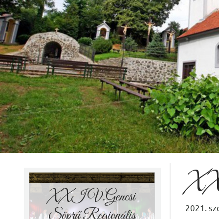
Országos Regős
Találkozó
2021.09.18.
Országos Regős Találkozón vett
részt a Gencsapáti Hagyományőrző
Néptáncegyüttes különítménye
RÉSZLETEK
XXI
XXIV.Gencsi
2021. sz
Söprű Regionális