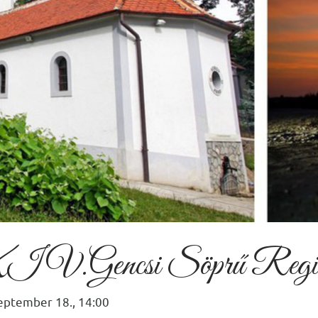
V.Gencsi Söprű Regionál
eptember 18., 14:00