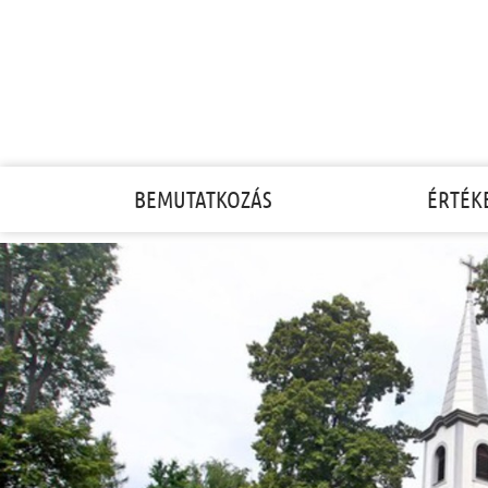
Családi értéktár vetélkedő
BEMUTATKOZÁS
ÉRTÉK
2021.09.18.
Második helyezést ért el a
gencsapáti Tóth család a megyei
értéktár vetélkedőn!
RÉSZLETEK