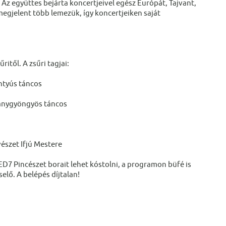
. Az együttes bejárta koncertjeivel egész Európát, Tajvant,
egjelent több lemezük, így koncertjeiken saját
itől. A zsűri tagjai:
ntyús táncos
anygyöngyös táncos
szet Ifjú Mestere
D7 Pincészet borait lehet kóstolni, a programon büfé is
lő. A belépés díjtalan!