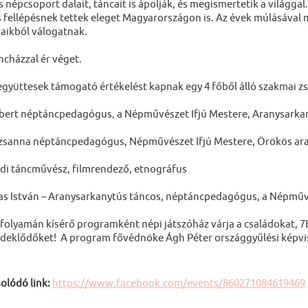
s népcsoport dalait, táncait is ápolják, és megismertetik a világgal
 fellépésnek tettek eleget Magyarországon is. Az évek múlásával m
jaikból válogatnak.
ncházzal ér véget.
együttesek támogató értékelést kapnak egy 4 főből álló szakmai zsűr
bert néptáncpedagógus, a Népművészet Ifjú Mestere, Aranysarka
zsanna néptáncpedagógus, Népművészet Ifjú Mestere, Örökös ar
di táncművész, filmrendező, etnográfus
s István – Aranysarkanytús táncos, néptáncpedagógus, a Népművé
folyamán kísérő programként népi játszóház várja a családokat, 7E
érdeklődőket! A program fővédnöke Ágh Péter országgyűlési képvise
olódó link:
https://www.facebook.com/events/860271084619469