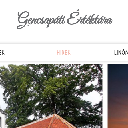
Gencsapáti Értéktára
EK
HÍREK
LINÓ