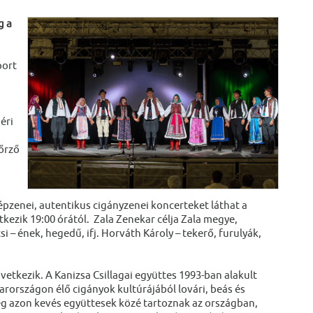
g a
port
éri
őrző
pzenei, autentikus cigányzenei koncerteket láthat a
kezik 19:00 órától. Zala Zenekar célja Zala megye,
– ének, hegedű, ifj. Horváth Károly – tekerő, furulyák,
vetkezik. A Kanizsa Csillagai együttes 1993-ban alakult
arországon élő cigányok kultúrájából lovári, beás és
g azon kevés együttesek közé tartoznak az országban,