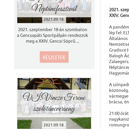
Néptáncfesztivál
2021. sze
XXIV. Gen
2021.09.18.
A pandémi
2021. szeptember 18-án szombaton
lép fel: 
a Gencsapáti Sportpályán rendezzük
Általános
meg a XXIV. Gencsi Söprű
…
Nemzetisé
Gradisce H
Balogh Ád
RÉSZLETEK
Zalaegers
Néptánceg
Hagyomán
A színpad
közönség. 
VI.Vincze Ferenc
vármegye é
brácsa, én
szólótáncverseny
21:00 órát
nagykanizs
romungro 
2021.09.18.