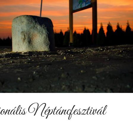
is Néptáncfesztivál