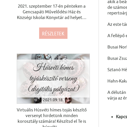
akik a beá
2021. szeptember 17-én pénteken a
de számos
Gencsapáti Művelődési Ház és
repertoár
Községi Iskolai Könyvtár ad helyet
…
Az este tá
RÉSZLETEK
A fellépő 
Busai Nor
Busai Zsu
Húsvéti hímes
Sztanó Hé
tojáskészítő verseny
Hahn-Kaka
(digitális pályázat)
A délután 
várja az 
2021.09.18.
Virtuális Húsvéti hímes tojás készítő
versenyt hirdetünk minden
Kapcs
korosztály számára! Készítsd el Te is
húsvéti
…