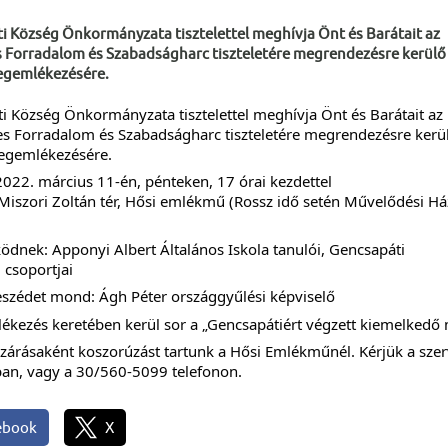
i Község Önkormányzata tisztelettel meghívja Önt és Barátait az
s Forradalom és Szabadságharc tiszteletére megrendezésre kerülő
egemlékezésére.
i Község Önkormányzata tisztelettel meghívja Önt és Barátait az
s Forradalom és Szabadságharc tiszteletére megrendezésre kerü
egemlékezésére.
2022. március 11-én, pénteken, 17 órai kezdettel
 Miszori Zoltán tér, Hősi emlékmű (Rossz idő setén Művelődési Há
dnek: Apponyi Albert Általános Iskola tanulói, Gencsapáti
 csoportjai
szédet mond: Ágh Péter országgyűlési képviselő
kezés keretében kerül sor a „Gencsapátiért végzett kiemelkedő 
zárásaként koszorúzást tartunk a Hősi Emlékműnél. Kérjük a szer
an, vagy a 30/560-5099 telefonon.
ebook
X