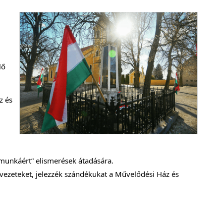
lő
z és
munkáért” elismerések átadására.
vezeteket, jelezzék szándékukat a Művelődési Ház és