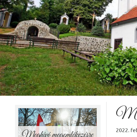
Hangszertanítás
2022.02.21.
Hangszeres zenetanítás indul
márciusban a Művelődési házban!
RÉSZLETEK
Meg
2022. fe
Meghívó megemlékezésre