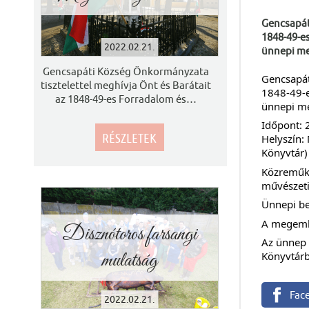
Gencsapát
1848-49-e
2022.02.21.
ünnepi m
Gencsapáti Község Önkormányzata
Gencsapát
tisztelettel meghívja Önt és Barátait
1848-49-e
az 1848-49-es Forradalom és
…
ünnepi m
Időpont: 
RÉSZLETEK
Helyszín:
Könyvtár)
Közreműkö
művészeti
Ünnepi be
A megemlé
Disznótoros farsangi
Az ünnep 
mulatság
Könyvtárb
Fac
2022.02.21.