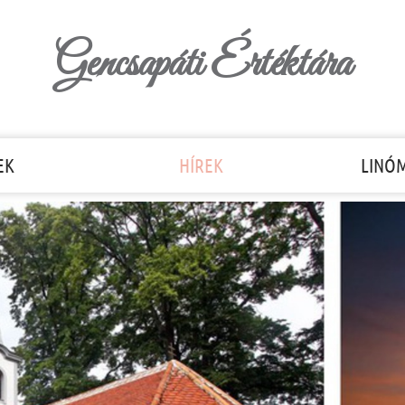
Gencsapáti Értéktára
EK
HÍREK
LINÓ