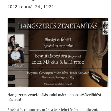
2022. február 24., 11:21
Hangszeres zenetanítás indul márciusban a Művelődési
házban!
Egyéni és csoportos órákra lesz lehetőség jelentkezni,