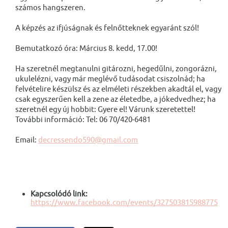
számos hangszeren.
A képzés az ifjúságnak és felnőtteknek egyaránt szól!
Bemutatkozó óra: Március 8. kedd, 17.00!
Ha szeretnél megtanulni gitározni, hegedűlni, zongorázni,
ukulelézni, vagy már meglévő tudásodat csiszolnád; ha
felvételire készülsz és az elméleti részekben akadtál el, vagy
csak egyszerűen kell a zene az életedbe, a jókedvedhez; ha
szeretnél egy új hobbit: Gyere el! Várunk szeretettel!
További információ: Tel: 06 70/420-6481
Email:
decressendo590@gmail.com
Kapcsolódó link:
https://www.facebook.com/events/327503815988775