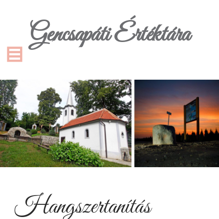
Gencsapáti Értéktára
Hangszertanítás