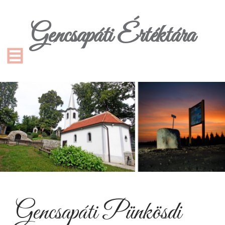
Gencsapáti Értéktára
Gencsapáti Pünkösdi