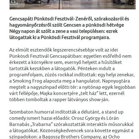
Gencsapáti Pünkösdi Fesztivál- Zenéről, szórakozásról és
hagyományőrzésről szólt Gencsen a pünkösdi hétvége
Négy napon át szólt a zene a vasi településen: ezrek
látogattak ki a Pünkösdi Fesztivál programjaira.
Az elmúlt esztendők legszerencsésebbje volt az idei
Pünkösdi Fesztivál Gencsapátiban: egyetlen esőfelhő nem
érkezett a környékre sem, esernyő helyett a hűsítőket
tartották kezükben a látogatók. Pénteken indult a
programfolyam, zúzós rockkal indítottak: egy helyi zenekar,
a Smoking Frog alapozta meg a hangulatot. Napnyugtára
megtelt a nagyszínpad előtti tér: a nyitónap egyik legjobban
várt fellépője, Majka koncertjére „telt ház” lett, ezernél
többen tomboltak a rapper látványos show-ján.
Szombaton humorral indítot­ták a délutánt, a stand up
comedy ismert hazai előadói: Orosz György és Lórán
Barnabás „Trabarna” szórakoztatták interaktív műsorukkal
a látogatókat. Közönségkedvencek sora követte egymást a
színpadokon: a Bagossy Brothers Company, az Ocho