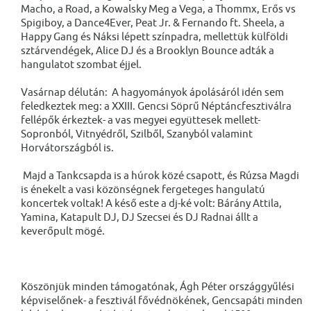
Macho, a Road, a Kowalsky Meg a Vega, a Thommx, Erős vs
Spigiboy, a Dance4Ever, Peat Jr. & Fernando ft. Sheela, a
Happy Gang és Náksi lépett színpadra, mellettük külföldi
sztárvendégek, Alice DJ és a Brooklyn Bounce adták a
hangulatot szombat éjjel.
Vasárnap délután: A hagyományok ápolásáról idén sem
feledkeztek meg: a XXIII. Gencsi Söprű Néptáncfesztiválra
fellépők érkeztek- a vas megyei együttesek mellett-
Sopronból, Vitnyédről, Szilből, Szanyból valamint
Horvátországból is.
Majd a Tankcsapda is a húrok közé csapott, és Rúzsa Magdi
is énekelt a vasi közönségnek fergeteges hangulatú
koncertek voltak! A késő este a dj-ké volt: Bárány Attila,
Yamina, Katapult DJ, DJ Szecsei és DJ Radnai állt a
keverőpult mögé.
Köszönjük minden támogatónak, Ágh Péter országgyűlési
képviselőnek- a fesztivál fővédnökének, Gencsapáti minden