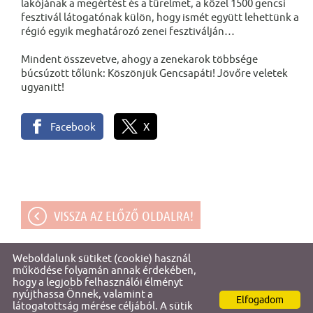
lakójának a megértést és a türelmet, a közel 1500 gencsi
fesztivál látogatónak külön, hogy ismét együtt lehettünk a
régió egyik meghatározó zenei fesztiválján…
Mindent összevetve, ahogy a zenekarok többsége
búcsúzott tőlünk: Köszönjük Gencsapáti! Jövőre veletek
ugyanitt!
Facebook
X
VISSZA AZ ELŐZŐ OLDALRA!
Weboldalunk sütiket (cookie) használ
© 2026 - Gencsapáti Értéktára
működése folyamán annak érdekében,
hogy a legjobb felhasználói élményt
nyújthassa Önnek, valamint a
Elfogadom
Oldal információk
l
Adatkezelési tájékoztató
l
Impresszum
látogatottság mérése céljából. A sütik