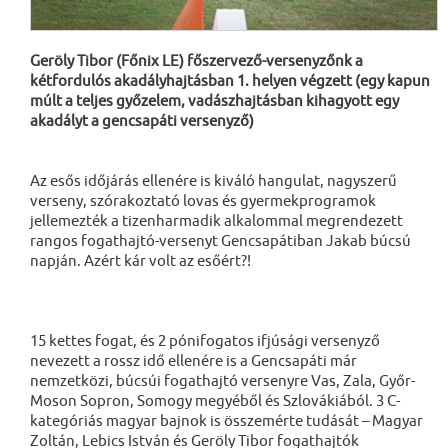
Geröly Tibor (Főnix LE) főszervező-versenyzőnk a
kétfordulós akadályhajtásban 1. helyen végzett (egy kapun
múlt a teljes győzelem, vadászhajtásban kihagyott egy
akadályt a gencsapáti versenyző)
Az esős időjárás ellenére is kiváló hangulat, nagyszerű
verseny, szórakoztató lovas és gyermekprogramok
jellemezték a tizenharmadik alkalommal megrendezett
rangos fogathajtó-versenyt Gencsapátiban Jakab búcsú
napján. Azért kár volt az esőért?!
15 kettes fogat, és 2 pónifogatos ifjúsági versenyző
nevezett a rossz idő ellenére is a Gencsapáti már
nemzetközi, búcsúi fogathajtó versenyre Vas, Zala, Győr-
Moson Sopron, Somogy megyéből és Szlovákiából. 3 C-
kategóriás magyar bajnok is összemérte tudását – Magyar
Zoltán, Lebics István és Geröly Tibor fogathajtók