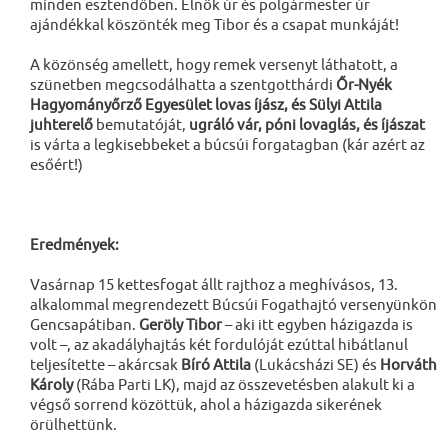
minden esztendőben. Elnök úr és polgármester úr
ajándékkal köszönték meg Tibor és a csapat munkáját!
A közönség amellett, hogy remek versenyt láthatott, a
szünetben megcsodálhatta a szentgotthárdi
Őr-Nyék
Hagyományőrző Egyesület lovas íjász, és Sülyi Attila
juhterelő
bemutatóját,
ugráló vár, póni lovaglás, és íjászat
is várta a legkisebbeket a búcsúi forgatagban (kár azért az
esőért!)
Eredmények:
Vasárnap 15 kettesfogat állt rajthoz a meghívásos, 13.
alkalommal megrendezett Búcsúi Fogathajtó versenyünkön
Gencsapátiban.
Geröly Tibor
– aki itt egyben házigazda is
volt –, az akadályhajtás két fordulóját ezúttal hibátlanul
teljesítette – akárcsak
Bíró Attila
(Lukácsházi SE) és
Horváth
Károly
(Rába Parti LK), majd az összevetésben alakult ki a
végső sorrend közöttük, ahol a házigazda sikerének
örülhettünk.