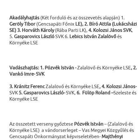
Akadályhajtás
(Két forduló és az összevetés alapján) 1.
Geröly Tibor
(Gencsapáti Főnix
LE), 2. Bíró Attila (Lukácsházi
SE) 3. Horváth Károly
(Rába Parti LK),
4. Kolozsi János SVK
,
5.
Gasparovics László
SVK 6.
Lebics István Zalalövő
és
Környéke LSE
Vadászhajtás: 1. Pózvék István -
Zalalövő és Környéke LSE
, 2.
Vankó Imre- SVK
3. Kránitz Ferenc
Zalalövő és Környéke LSE
, 4. Kolozsi János-
SVK
5. Gasparovics László-
SVK,
6. Fülöp Roland –
Szeleste és
Környéke LSE
Az összetett verseny győztese
Pózvék István
– (Zalalövő és
Környéke LSE) a vándorserleget – Vas Megyei Közgyűlés és
Gencsapáti Önkormányzat képviseletében-
Majthényi