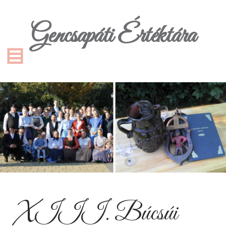
Gencsapáti Értéktára
XIII. Búcsúi