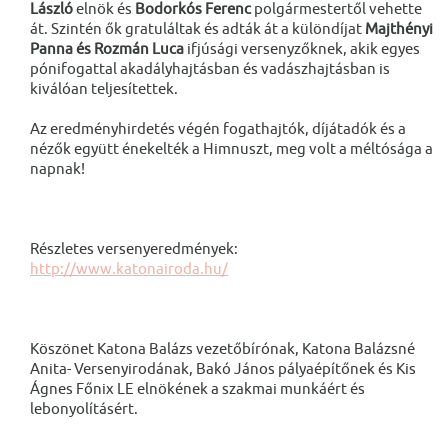
László
elnök és
Bodorkós Ferenc
polgármestertől vehette
át. Szintén ők gratuláltak és adták át a különdíjat
Majthényi
Panna és Rozmán Luca
ifjúsági versenyzőknek, akik egyes
pónifogattal akadályhajtásban és vadászhajtásban is
kiválóan teljesítettek.
Az eredményhirdetés végén fogathajtók, díjátadók és a
nézők együtt énekelték a Himnuszt, meg volt a méltósága a
napnak!
Részletes versenyeredmények:
http://www.katonairoda.hu/
Köszönet Katona Balázs vezetőbírónak, Katona Balázsné
Anita- Versenyirodának, Bakó János pályaépítőnek és Kis
Ágnes Főnix LE elnökének a szakmai munkáért és
lebonyolításért.