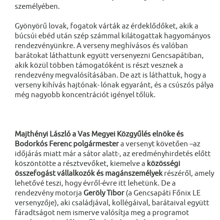
személyében.
Gyönyörű lovak, fogatok várták az érdeklődőket, akik a
búcsúi ebéd után szép számmal kilátogattak hagyományos
rendezvényünkre. A verseny meghívásos és valóban
barátokat láthattunk együtt versenyezni Gencsapátiban,
akik közül többen támogatóként is részt vesznek a
rendezvény megvalósításában. De azt is láthattuk, hogy a
verseny kihívás hajtónak- lónak egyaránt, és a csúszós pálya
még nagyobb koncentrációt igényel tőlük.
Majthényi László a Vas Megyei Közgyűlés elnöke és
Bodorkós Ferenc polgármester
a versenyt követően –az
időjárás miatt már a sátor alatt-, az eredményhirdetés előtt
köszöntötte a résztvevőket, kiemelve a
közösségi
összefogást vállalkozók és magánszemélyek
részéről, amely
lehetővé teszi, hogy évről-évre itt lehetünk. De a
rendezvény motorja
Geröly Tibor
(a Gencsapáti Főnix LE
versenyzője), aki családjával, kollégáival, barátaival együtt
fáradtságot nem ismerve valósítja meg a programot