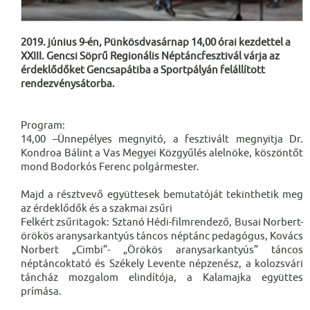
2019. június 9-én, Pünkösdvasárnap 14,00 órai kezdettel a
XXIII. Gencsi Söprű Regionális Néptáncfesztivál várja az
érdeklődőket Gencsapátiba a Sportpályán felállított
rendezvénysátorba.
Program:
14,00 –Ünnepélyes megnyitó, a fesztivált megnyitja Dr.
Kondroa Bálint a Vas Megyei Közgyűlés alelnöke, köszöntőt
mond Bodorkós Ferenc polgármester.
Majd a résztvevő együttesek bemutatóját tekinthetik meg
az érdeklődők és a szakmai zsűri
Felkért zsűritagok: Sztanó Hédi-filmrendező, Busai Norbert-
örökös aranysarkantyús táncos néptánc pedagógus, Kovács
Norbert „Cimbi”- „Örökös aranysarkantyús” táncos
néptáncoktató és Székely Levente népzenész, a kolozsvári
táncház mozgalom elindítója, a Kalamajka együttes
prímása.