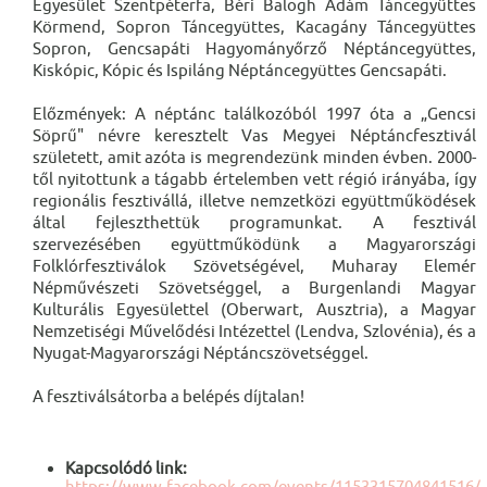
Egyesület Szentpéterfa, Béri Balogh Ádám Táncegyüttes
Körmend, Sopron Táncegyüttes, Kacagány Táncegyüttes
Sopron, Gencsapáti Hagyományőrző Néptáncegyüttes,
Kiskópic, Kópic és Ispiláng Néptáncegyüttes Gencsapáti.
Előzmények: A néptánc találkozóból 1997 óta a „Gencsi
Söprű" névre keresztelt Vas Megyei Néptáncfesztivál
született, amit azóta is megrendezünk minden évben. 2000-
től nyitottunk a tágabb értelemben vett régió irányába, így
regionális fesztivállá, illetve nemzetközi együttműködések
által fejleszthettük programunkat. A fesztivál
szervezésében együttműködünk a Magyarországi
Folklórfesztiválok Szövetségével, Muharay Elemér
Népművészeti Szövetséggel, a Burgenlandi Magyar
Kulturális Egyesülettel (Oberwart, Ausztria), a Magyar
Nemzetiségi Művelődési Intézettel (Lendva, Szlovénia), és a
Nyugat-Magyarországi Néptáncszövetséggel.
A fesztiválsátorba a belépés díjtalan!
Kapcsolódó link:
https://www.facebook.com/events/1153315704841516/