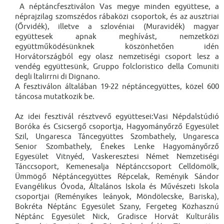
A néptáncfesztiválon Vas megye minden együttese, a
néprajzilag szomszédos rábaközi csoportok, és az ausztriai
(Őrvidék), illetve a szlovéniai (Muravidék) magyar
együttesek apnak meghívást, nemzetközi
együttműködésünknek köszönhetően idén
Horvátországból egy olasz nemzetiségi csoport lesz a
vendég együttesünk, Gruppo folcloristico della Comuniti
degli ltalirrni di Dignano.
A fesztiválon általában 19-22 néptáncegyüttes, közel 600
táncosa mutatkozik be.
Az idei fesztivál résztvevő együttesei:Vasi Népdalstúdió
Boróka és Csicsergő csoportja, Hagyományőrző Egyesület
Szil, Ungaresca Táncegyüttes Szombathely, Ungaresca
Senior Szombathely, Énekes Lenke Hagyományőrző
Egyesület Vitnyéd, Vaskeresztesi Német Nemzetiségi
Tánccsoport, Kemenesalja Néptánccsoport Celldömölk,
Ümmögő Néptáncegyüttes Répcelak, Reményik Sándor
Evangélikus Óvoda, Általános Iskola és Művészeti Iskola
csoportjai (Reményikes leányok, Möndölecske, Bariska),
Bokréta Néptánc Egyesület Szany, Fergeteg Közhasznú
Néptánc Egyesület Nick, Gradisce Horvát Kulturális