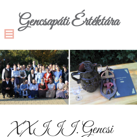
Gencsapáti Értéktára
XXIII. Gencsi