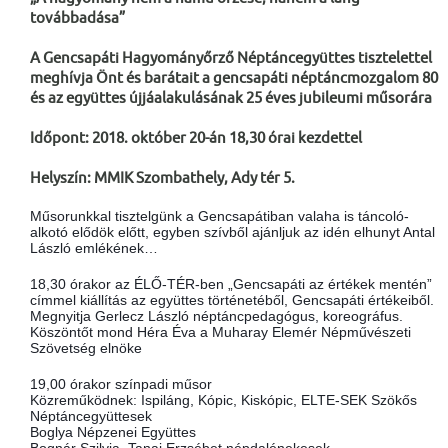
továbbadása”
A Gencsapáti Hagyományőrző Néptáncegyüttes tisztelettel
meghívja Önt és barátait a gencsapáti néptáncmozgalom 80
és az együttes újjáalakulásának 25 éves jubileumi műsorára
Időpont: 2018. október 20-án 18,30 órai kezdettel
Helyszín: MMIK Szombathely, Ady tér 5.
Műsorunkkal tisztelgünk a Gencsapátiban valaha is táncoló-
alkotó elődök előtt, egyben szívből ajánljuk az idén elhunyt Antal
László emlékének…
18,30 órakor az ÉLŐ-TÉR-ben „Gencsapáti az értékek mentén”
címmel kiállítás az együttes történetéből, Gencsapáti értékeiből.
Megnyitja Gerlecz László néptáncpedagógus, koreográfus.
Köszöntőt mond Héra Éva a Muharay Elemér Népművészeti
Szövetség elnöke
19,00 órakor színpadi műsor
Közreműködnek: Ispiláng, Kópic, Kiskópic, ELTE-SEK Szökős
Néptáncegyüttesek
Boglya Népzenei Együttes
Bognár Szilvia, Tanai Erzsébet népdalénekesek,