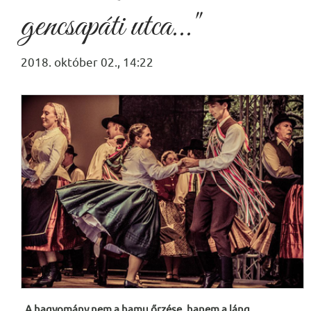
gencsapáti utca..."
2018. október 02., 14:22
„A hagyomány nem a hamu őrzése, hanem a láng