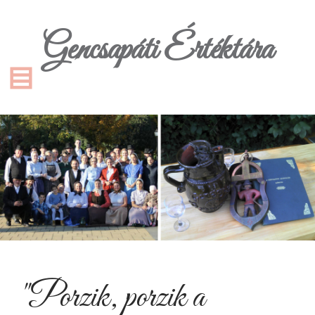
Gencsapáti Értéktára
"Porzik, porzik a