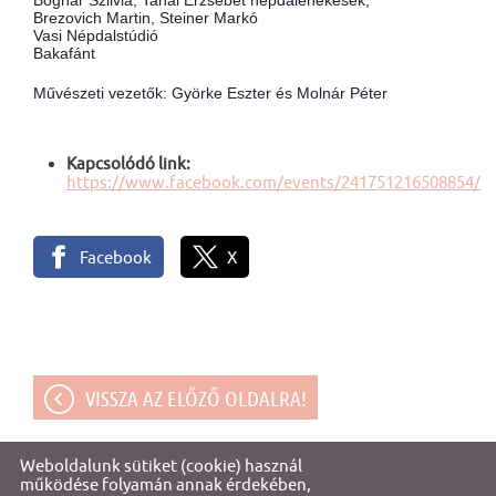
Brezovich Martin, Steiner Markó
Vasi Népdalstúdió
Bakafánt
Művészeti vezetők: Györke Eszter és Molnár Péter
Kapcsolódó link:
https://www.facebook.com/events/241751216508854/
Facebook
X
VISSZA AZ ELŐZŐ OLDALRA!
Weboldalunk sütiket (cookie) használ
© 2026 - Gencsapáti Értéktára
működése folyamán annak érdekében,